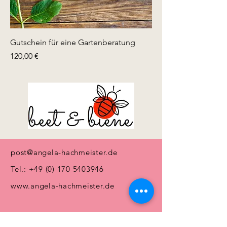
Gutschein für eine Gartenberatung
Preis
120,00 €
post@angela-hachmeister.de
Tel.:
+49 (0) 170 5403946
www.angela-hachmeister.de
Impressum
Datenschutz
Kontakt