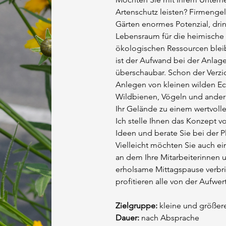
Artenschutz leisten? Firmenge
Gärten enormes Potenzial, dr
Lebensraum für die heimische T
ökologischen Ressourcen blei
ist der Aufwand bei der Anlag
überschaubar. Schon der Verzic
Anlegen von kleinen wilden Ec
Wildbienen, Vögeln und ander
Ihr Gelände zu einem wertvolle
Ich stelle Ihnen das Konzept vo
Ideen und berate Sie bei der
Vielleicht möchten Sie auch ei
an dem Ihre Mitarbeiterinnen u
erholsame Mittagspause verbr
profitieren alle von der Aufwe
Zielgruppe:
kleine und größer
Dauer:
nach Absprache