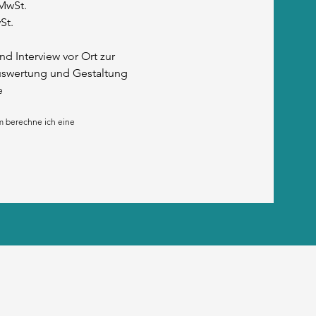
 MwSt.
St.
 Interview vor Ort zur
uswertung und Gestaltung
​
m berechne ich eine