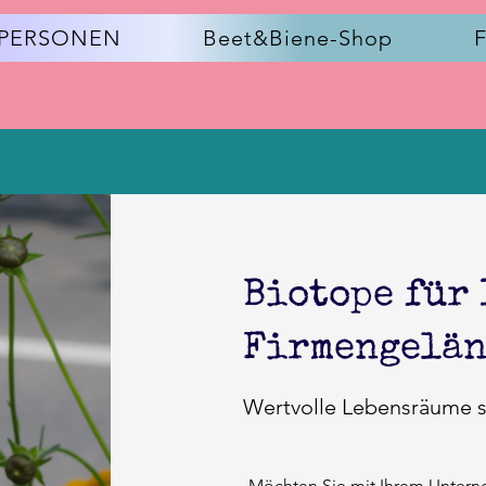
ATPERSONEN
Beet&Biene-Shop
Biotope für 
Firmengelä
Wertvolle Lebensräume s
Möchten Sie mit Ihrem Unter