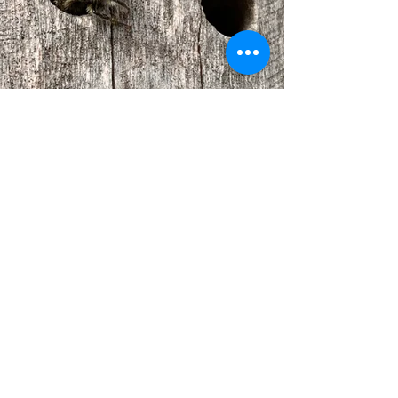
Versandinfo
Ihr könnt die Wildbienenhäuser in HH-
Bergstedt abholen oder bei einem
Gartenmarkt meinen Stand besuchen.
Gern teile ich euch auf Anfrage mit,
wann ich das nächste Mal in Hamburg
verkaufe.
Ich verschicke die Nisthilfen auch per