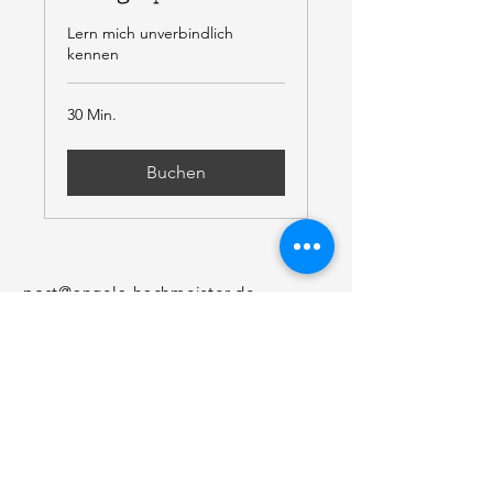
Lern mich unverbindlich
kennen
30 Min.
Buchen
post@angela-hachmeister.de
Tel.:
+49 (0) 170 5403946
www.angela-hachmeister.de
Impressum
Datenschutz
Kontakt
© 2024 Angela Hachmeister