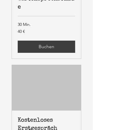
e
30 Min.
40
40 €
Euro
Buchen
Kostenloses
Erstgespräch