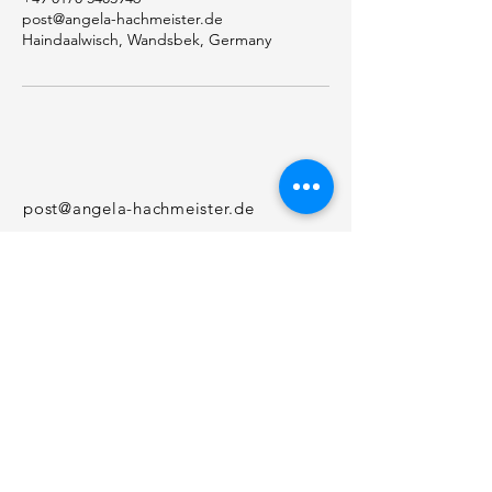
post@angela-hachmeister.de
Haindaalwisch, Wandsbek, Germany
post@angela-hachmeister.de
Tel.:
+49 (0) 170 5403946
www.angela-hachmeister.de
Impressum
Datenschutz
Kontakt
© 2024 Angela Hachmeister