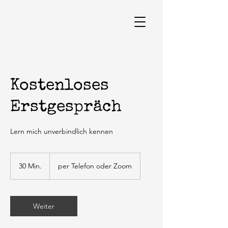
Kostenloses
Erstgespräch
Lern mich unverbindlich kennen
30 Min.
3
per Telefon oder Zoom
0
M
i
n
Weiter
.