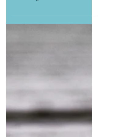
Es gibt einen Tag im Frühling, der mich
jedes Jahr glücklich macht: Am ersten
wärmeren Tag erwacht unser Bienenstock
zu neuem Leben. Im...